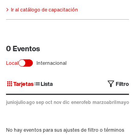
Ir al catálogo de capacitación
0 Eventos
Local
Internacional
Tarjetas
Lista
Filtro
junio
julio
ago
sep
oct
nov
dic
enero
feb
marzo
abril
mayo
26
26
26
26
26
26
26
27
27
27
27
27
No hay eventos para sus ajustes de filtro o términos