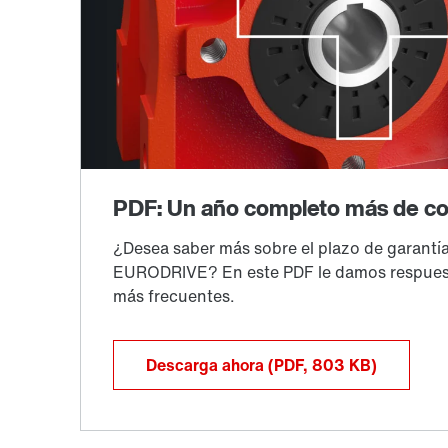
Descarga ahora
(PDF, 803
KB
)