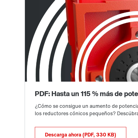
Descarga ahora
(PDF, 330
KB
)