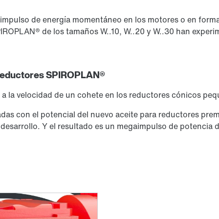
mpulso de energía momentáneo en los motores o en forma l
IROPLAN® de los tamaños W..10, W..20 y W..30 han experi
 reductores SPIROPLAN®
a la velocidad de un cohete en los reductores cónicos pe
adas con el potencial del nuevo aceite para reductores p
desarrollo. Y el resultado es un megaimpulso de potencia