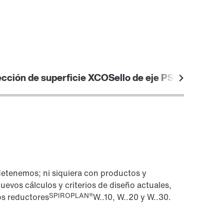
ección de superficie XCO
Sello de eje PSS con pro
detenemos; ni siquiera con productos y
uevos cálculos y criterios de diseño actuales,
SPIROPLAN®
os reductores
W..10, W..20 y W..30.