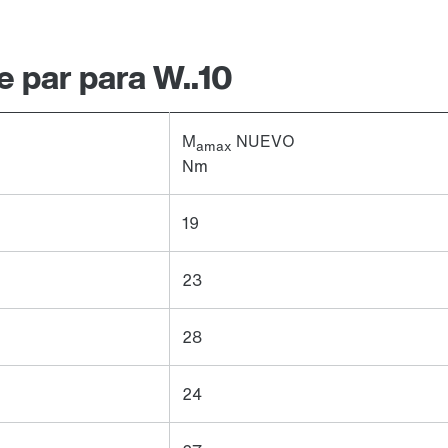
 par para W..10
M
NUEVO
amax
Nm
19
23
28
24