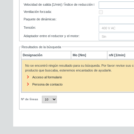
Velocidad de salida [1/min] / Índice de reducción i
Ventilación forzada:
Paquete de dinámicas:
Tensión:
Adaptador entre el reductor y el motor:
Resultados de la búsqueda
Designación
Mo [Nm]
nN [1/min]
No se encontró ningún resultado para su búsqueda. Por favor revise sus cr
producto que buscaba, esteremos encantados de ayudarle.
Acceso al formulario
Persona de contacto
Nº de líneas