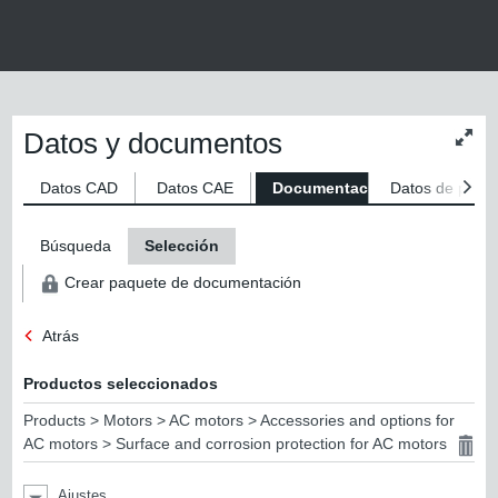
Datos y documentos
Modif
tama
del
Datos CAD
Datos CAE
Documentaciones
Datos de produ
conte
Búsqueda
Selección
Crear paquete de documentación
Atrás
Productos seleccionados
Products > Motors > AC motors > Accessories and options for
AC motors > Surface and corrosion protection for AC motors
Ajustes