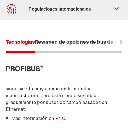
Contacto
Ubicaciones mundiales
Tecnologías
Resumen de opciones de bus de cam
Tecnología de convertidores
®
PROFIBUS
Tecnología de control
sigue siendo muy común en la industria
manufacturera, pero está siendo sustituido
gradualmente por buses de campo basados en
Ethernet.
Más información en
PNO
.