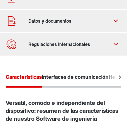
Contacto
Ubicaciones mundiales
Características
Interfaces de comunicación
Herrami
Versátil, cómodo e independiente del
dispositivo: resumen de las características
de nuestro Software de ingeniería