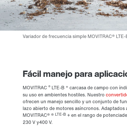
Fácil manejo para aplicaci
®
+
MOVITRAC
LTE-B
carcasa de campo con índi
su uso en ambientes hostiles. Nuestro
converti
ofrecen un manejo sencillo y un conjunto de func
lazo abierto de motores asíncronos. Adaptados a
LTE-B
MOVITRAC® ®
+
en el rango de potencia
de
230 V
y
400 V.