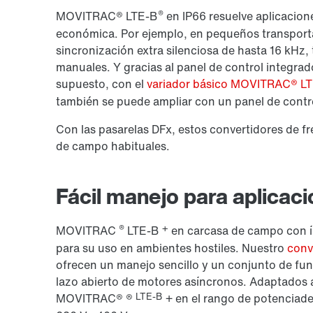
®
MOVITRAC® LTE-B
en IP66 resuelve aplicacione
económica. Por ejemplo, en pequeños transport
sincronización extra silenciosa de hasta
16 kHz
,
manuales. Y gracias al panel de control integrad
supuesto, con el
variador básico MOVITRAC® L
también se puede ampliar con un panel de contr
Con las pasarelas DFx, estos convertidores de f
de campo habituales.
Fácil manejo para aplicaci
®
+
MOVITRAC
LTE-B
en carcasa de campo con í
para su uso en ambientes hostiles. Nuestro
conv
ofrecen un manejo sencillo y un conjunto de func
lazo abierto de motores asíncronos. Adaptados a
LTE-B
MOVITRAC® ®
+
en el rango de potencia
de