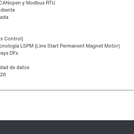
 CANopen y Modbus RTU
ndiente
rada
x Control)
cnología LSPM (Line Start Permanent Magnet Motor)
ways DFx
idad de datos
P20